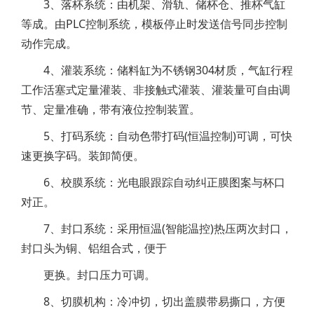
3、落杯系统：由机架、滑轨、储杯仓、推杯气缸
等成。由PLC控制系统，模板停止时发送信号同步控制
动作完成。
4、灌装系统：储料缸为不锈钢304材质，气缸行程
工作活塞式定量灌装、非接触式灌装、灌装量可自由调
节、定量准确，带有液位控制装置。
5、打码系统：自动色带打码(恒温控制)可调，可快
速更换字码。装卸简便。
6、校膜系统：光电眼跟踪自动纠正膜图案与杯口
对正。
7、封口系统：采用恒温(智能温控)热压两次封口，
封口头为铜、铝组合式，便于
更换。封口压力可调。
8、切膜机构：冷冲切，切出盖膜带易撕口，方便