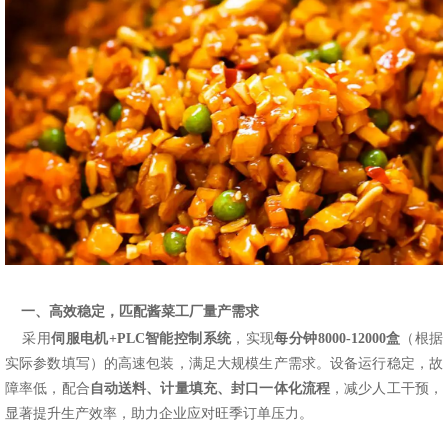
一、高效稳定，匹配酱菜工厂量产需求
采用
伺服电机
+PLC智能控制系统
，实现
每分钟
8000
-
12000
盒
（根据
实际参数填写）的高速包装，满足大规模生产需求。设备运行稳定，故
障率低，配合
自动送料、计量填充、封口一体化流程
，减少人工干预，
显著提升生产效率，助力企业应对旺季订单压力。