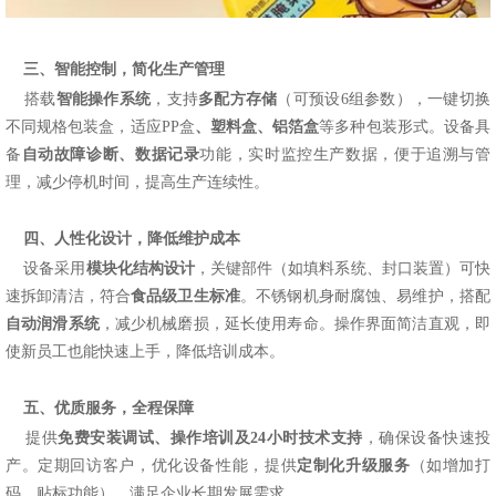
三、智能控制，简化生产管理
搭载
智能操作系统
，支持
多配方存储
（可预设
6
组参数），一键切换
不同规格包装盒，适应
PP盒
、塑料盒、铝箔
盒
等多种包装形式。设备具
备
自动故障诊断、数据记录
功能，实时监控生产数据，便于追溯与管
理，减少停机时间，提高生产连续性。
四、人性化设计，降低维护成本
设备采用
模块化结构设计
，关键部件（如填料系统、封口装置）可快
速拆卸清洁，符合
食品级卫生标准
。不锈钢机身耐腐蚀、易维护，搭配
自动润滑系统
，减少机械磨损，延长使用寿命。操作界面简洁直观，即
使新员工也能快速上手，降低培训成本。
五、优质服务，全程保障
提供
免费安装调试、操作培训及
24小时技术支持
，确保设备快速投
产。定期回访客户，优化设备性能，提供
定制化升级服务
（如增加打
码、贴标功能），满足企业长期发展需求。