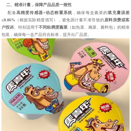
二、精准计量，保障产品品质一致性
配备
高精度传感器
+动态称重系统
，确保每盒酱菜的
填充量误差
≤
0.06
%
（根据实际精度填写），避免因计量不准导致的
原料浪费或客
户投诉
。特别适用于
不同粘稠度酱菜
（如泡菜、腌菜、酱料包）的精准
包装，确保每一盒产品符合标准，提升出厂品质。