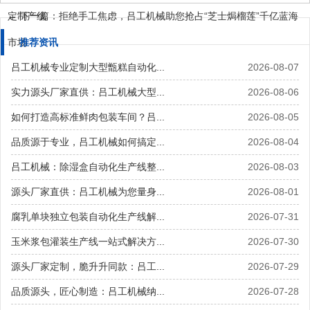
定制产线
←
下一篇：拒绝手工焦虑，吕工机械助您抢占“芝士焗榴莲”千亿蓝海
市场
推荐资讯
吕工机械专业定制大型甑糕自动化...
2026-08-07
实力源头厂家直供：吕工机械大型...
2026-08-06
如何打造高标准鲜肉包装车间？吕...
2026-08-05
品质源于专业，吕工机械如何搞定...
2026-08-04
吕工机械：除湿盒自动化生产线整...
2026-08-03
源头厂家直供：吕工机械为您量身...
2026-08-01
腐乳单块独立包装自动化生产线解...
2026-07-31
玉米浆包灌装生产线一站式解决方...
2026-07-30
源头厂家定制，脆升升同款：吕工...
2026-07-29
品质源头，匠心制造：吕工机械纳...
2026-07-28